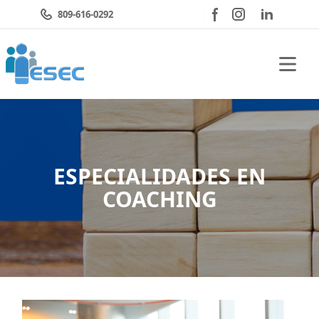
809-616-0292
Open 
ESPECIALIDADES EN
COACHING